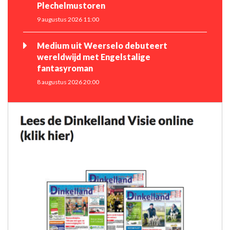
Plechelmustoren
9 augustus 2026 11:00
Medium uit Weerselo debuteert
wereldwijd met Engelstalige
fantasyroman
8 augustus 2026 20:00