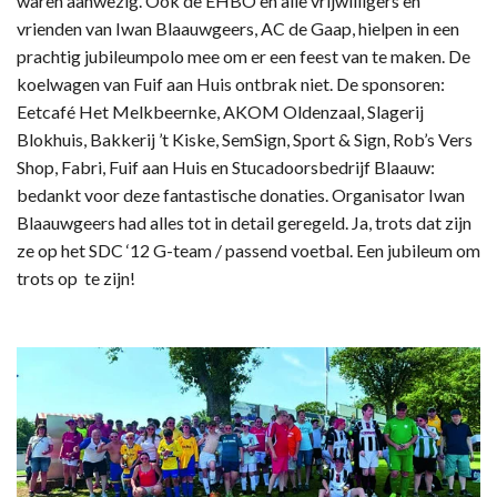
waren aanwezig. Ook de EHBO en alle vrijwilligers en
vrienden van Iwan Blaauwgeers, AC de Gaap, hielpen in een
prachtig jubileumpolo mee om er een feest van te maken. De
koelwagen van Fuif aan Huis ontbrak niet. De sponsoren:
Eetcafé Het Melkbeernke, AKOM Oldenzaal, Slagerij
Blokhuis, Bakkerij ’t Kiske, SemSign, Sport & Sign, Rob’s Vers
Shop, Fabri, Fuif aan Huis en Stucadoorsbedrijf Blaauw:
bedankt voor deze fantastische donaties. Organisator Iwan
Blaauwgeers had alles tot in detail geregeld. Ja, trots dat zijn
ze op het SDC ‘12 G-team / passend voetbal. Een jubileum om
trots op te zijn!