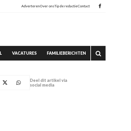
Adverteren
Over ons
Tip de redactie
Contact
L
VACATURES
FAMILIEBERICHTEN
Deel dit artikel via
social media