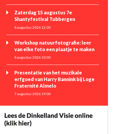
Zaterdag 15 augustus 7e
Shantyfestival Tubbergen
8 augustus 2026 12:00
Workshop natuurfotografie: leer
van elke foto een plaatje te maken
8 augustus 2026 10:00
Presentatie van het muzikale
erfgoed van Harry Bannink bij Loge
Fraternité Almelo
7 augustus 2026 19:00