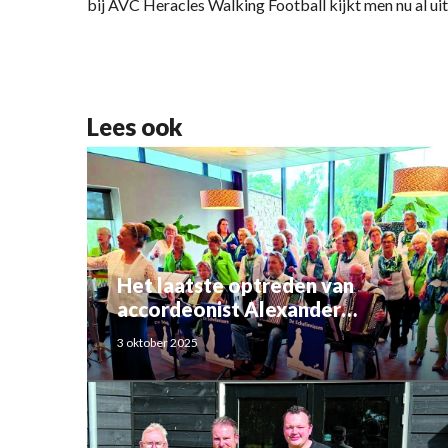
bij AVC Heracles Walking Football kijkt men nu al uit
Lees ook
Het laatste optreden van
accordeonist Alexander
Schoemaker
3 oktober 2025