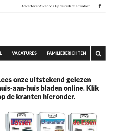
Adverteren
Over ons
Tip de redactie
Contact
L
VACATURES
FAMILIEBERICHTEN
Lees onze uitstekend gelezen
huis-aan-huis bladen online. Klik
op de kranten hieronder.