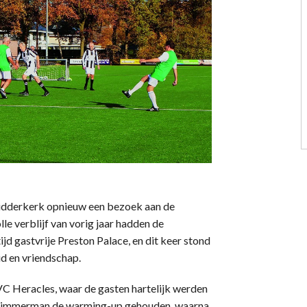
idderkerk opnieuw een bezoek aan de
e verblijf van vorig jaar hadden de
jd gastvrije Preston Palace, en dit keer stond
id en vriendschap.
C Heracles, waar de gasten hartelijk werden
x Timmerman de warming-up gehouden, waarna