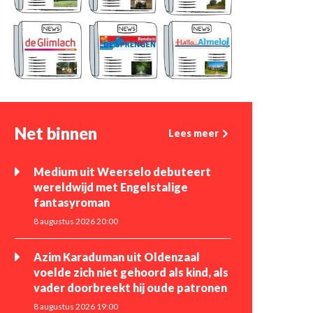
Net binnen
Lees meer
Medium uit Weerselo debuteert
wereldwijd met Engelstalige
fantasyroman
8 augustus 2026 20:00
Azim Karaduman uit Oldenzaal
voelde zich niet gehoord als kind, als
vader doorbreekt hij oude patronen
8 augustus 2026 19:00