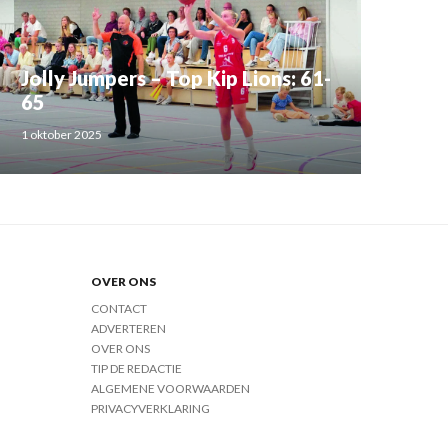
Jolly Jumpers – Top Kip Lions: 61-
65
1 oktober 2025
OVER ONS
CONTACT
ADVERTEREN
OVER ONS
TIP DE REDACTIE
ALGEMENE VOORWAARDEN
PRIVACYVERKLARING