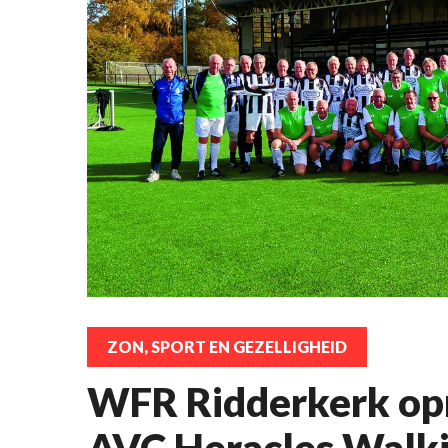
ZON, SPORT EN GEZELLIGHEID
WFR Ridderkerk opn
AVC Heracles Walki