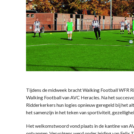
Tijdens de midweek bracht Walking Football WFR R
Walking Football van AVC Heracles. Na het succesvoll
Ridderkerkers hun logies opnieuw geregeld bij het alti
het samenzijn in het teken van sportiviteit, gezellighe
Het welkomstwoord vond plaats in de kantine van AV
ontvangen. Vervolgens werd onder leiding van Feli