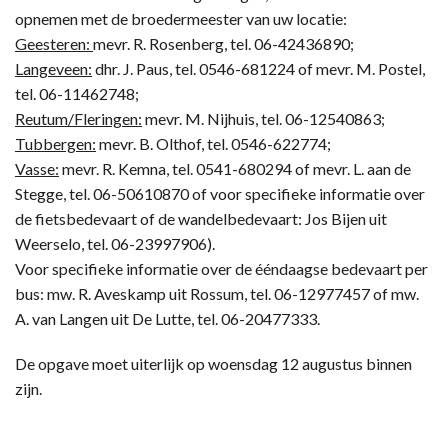
opnemen met de broedermeester van uw locatie:
Geesteren:
mevr. R. Rosenberg, tel. 06-42436890;
Langeveen:
dhr. J. Paus, tel. 0546-681224 of mevr. M. Postel,
tel. 06-11462748;
Reutum/Fleringen:
mevr. M. Nijhuis, tel. 06-12540863;
Tubbergen:
mevr. B. Olthof, tel. 0546-622774;
Vasse:
mevr. R. Kemna, tel. 0541-680294 of mevr. L. aan de
Stegge, tel. 06-50610870 of voor specifieke informatie over
de fietsbedevaart of de wandelbedevaart: Jos Bijen uit
Weerselo, tel. 06-23997906).
Voor specifieke informatie over de ééndaagse bedevaart per
bus: mw. R. Aveskamp uit Rossum, tel. 06-12977457 of mw.
A. van Langen uit De Lutte, tel. 06-20477333.
De opgave moet uiterlijk op woensdag 12 augustus binnen
zijn.