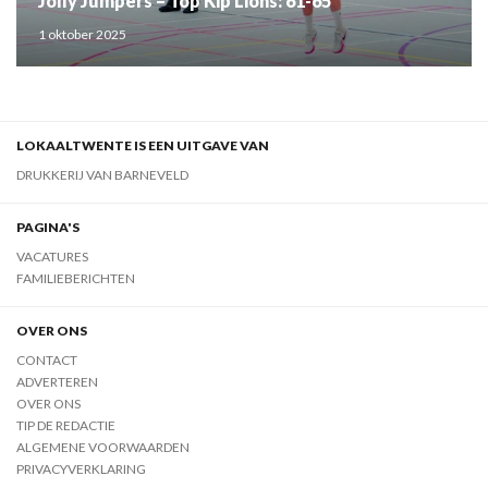
Jolly Jumpers – Top Kip Lions: 61-65
1 oktober 2025
LOKAALTWENTE IS EEN UITGAVE VAN
DRUKKERIJ VAN BARNEVELD
PAGINA'S
VACATURES
FAMILIEBERICHTEN
OVER ONS
CONTACT
ADVERTEREN
OVER ONS
TIP DE REDACTIE
ALGEMENE VOORWAARDEN
PRIVACYVERKLARING