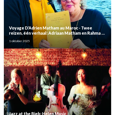
Voyage D'Adrien Matham au Maroc - Twee
reizen, één verhaal: Adriaan Matham en Rahma el
Mouden
1 oktober 2025
Jazz at the Bieb: Helen Music