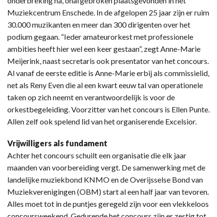
onderbreking na, onafgebroken plaatsgevonden in het
Muziekcentrum Enschede. In de afgelopen 25 jaar zijn er ruim
30.000 muzikanten en meer dan 300 dirigenten over het
podium gegaan. “Ieder amateurorkest met professionele
ambities heeft hier wel een keer gestaan”, zegt Anne-Marie
Meijerink, naast secretaris ook presentator van het concours.
Al vanaf de eerste editie is Anne-Marie erbij als commissielid,
net als Reny Even die al een kwart eeuw tal van operationele
taken op zich neemt en verantwoordelijk is voor de
orkestbegeleiding. Voorzitter van het concours is Ellen Punte.
Allen zelf ook spelend lid van het organiserende Excelsior.
Vrijwilligers als fundament
Achter het concours schuilt een organisatie die elk jaar
maanden van voorbereiding vergt. De samenwerking met de
landelijke muziekbond KNMO en de Overijsselse Bond van
Muziekverenigingen (OBM) start al een half jaar van tevoren.
Alles moet tot in de puntjes geregeld zijn voor een vlekkeloos
concoursweekend. Gedurende het concours zijn er zestig tot