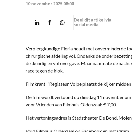
10 november 2025 08:00
Deel dit artikel via
social media
Verpleegkundige Floria houdt met onverminderde to
chirurgische afdeling vol. Ondanks de onderbezetting
deskundig en vol overgave. Maar naarmate de nacht 
race tegen de klok.
Filmkrant: “Regisseur Volpe plaatst de kijker midden 
De film wordt vertoond op dinsdag 11 november om 2
voor Vrienden van Filmhuis Oldenzaal: € 7,00.
Het vertoningsadres is Stadstheater De Bond, Molen
Volg Filmhuis Oldenzaal op Facebook en Instagram.