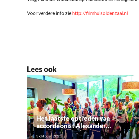
Voor verdere info zie
http://filmhuisoldenzaal.nl
Lees ook
Het laatste optreden van
accordeonist Alexander
Schoemaker
3 oktober 2025