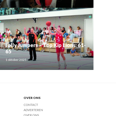
Jolly Jumpers – Top Kip Lions: 61-
65
1 oktober 2025
OVER ONS
CONTACT
ADVERTEREN
OVER ONS