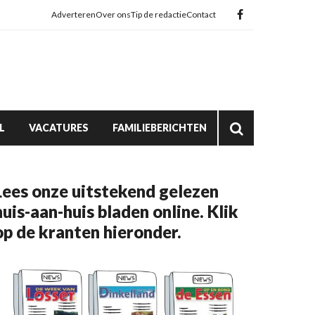
Adverteren
Over ons
Tip de redactie
Contact
L
VACATURES
FAMILIEBERICHTEN
Lees onze uitstekend gelezen
huis-aan-huis bladen online. Klik
op de kranten hieronder.