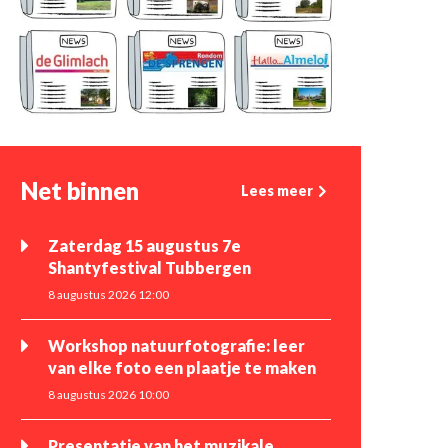
Net binnen
Lees meer
Zaterdag 15 augustus 7e
Shantyfestival Tubbergen
8 augustus 2026 12:00
Workshop natuurfotografie: leer
van elke foto een plaatje te maken
8 augustus 2026 10:00
Presentatie van het muzikale