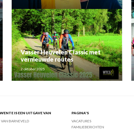
Rahma el Mouden
Vasser Heuvelen Classic met
vernieuwde routes
2 oktober 2025
ENTE IS EEN UITGAVE VAN
PAGINA'S
J VAN BARNEVELD
VACATURES
FAMILIEBERICHTEN