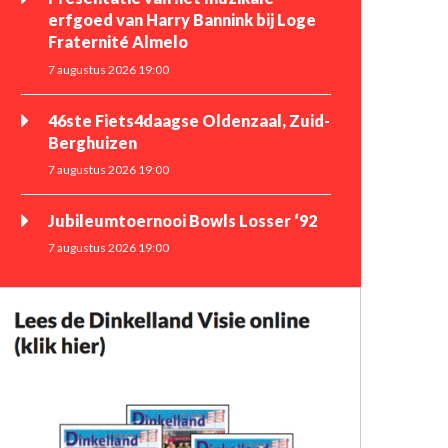
erfgoed van Harry Bannink bij Loge
Fraternité Almelo
7 augustus 2026 19:00
46ste Fiets4daagse Oldenzaal, Zuid-
Berghuizen
7 augustus 2026 19:00
Jubileumtoernooi Bowls Losser ‘92
7 augustus 2026 19:00