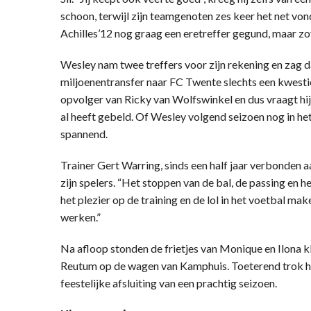
schoon, terwijl zijn teamgenoten zes keer het net vo
Achilles’12 nog graag een eretreffer gegund, maar zo
Wesley nam twee treffers voor zijn rekening en zag d
miljoenentransfer naar FC Twente slechts een kwestie v
opvolger van Ricky van Wolfswinkel en dus vraagt hi
al heeft gebeld. Of Wesley volgend seizoen nog in he
spannend.
Trainer Gert Warring, sinds een half jaar verbonden a
zijn spelers. “Het stoppen van de bal, de passing en h
het plezier op de training en de lol in het voetbal m
werken.”
Na afloop stonden de frietjes van Monique en Ilona 
Reutum op de wagen van Kamphuis. Toeterend trok h
feestelijke afsluiting van een prachtig seizoen.