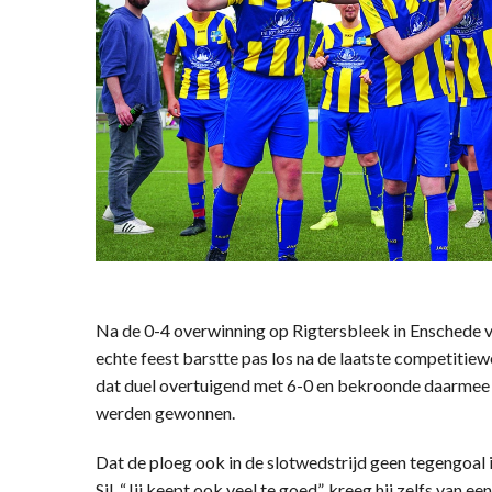
Na de 0-4 overwinning op Rigtersbleek in Enschede vo
echte feest barstte pas los na de laatste competitie
dat duel overtuigend met 6-0 en bekroonde daarmee e
werden gewonnen.
Dat de ploeg ook in de slotwedstrijd geen tegengoal
Sil. “Jij keept ook veel te goed”, kreeg hij zelfs van ee