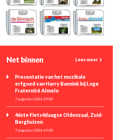
Net binnen
Lees meer
Presentatie van het muzikale
erfgoed van Harry Bannink bij Loge
Fraternité Almelo
7 augustus 2026 19:00
46ste Fiets4daagse Oldenzaal, Zuid-
Berghuizen
7 augustus 2026 19:00