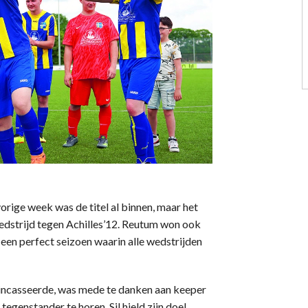
rige week was de titel al binnen, maar het
wedstrijd tegen Achilles’12. Reutum won ook
en perfect seizoen waarin alle wedstrijden
 incasseerde, was mede te danken aan keeper
n tegenstander te horen. Sil hield zijn doel