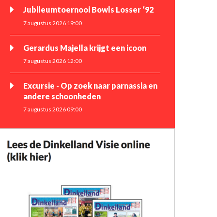
Jubileumtoernooi Bowls Losser ‘92
7 augustus 2026 19:00
Gerardus Majella krijgt een icoon
7 augustus 2026 12:00
Excursie - Op zoek naar parnassia en
andere schoonheden
7 augustus 2026 09:00