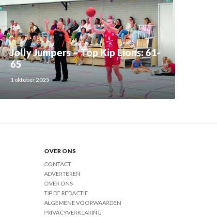
Jolly Jumpers – Top Kip Lions: 61-
65
1 oktober 2025
OVER ONS
CONTACT
ADVERTEREN
OVER ONS
TIP DE REDACTIE
ALGEMENE VOORWAARDEN
PRIVACYVERKLARING