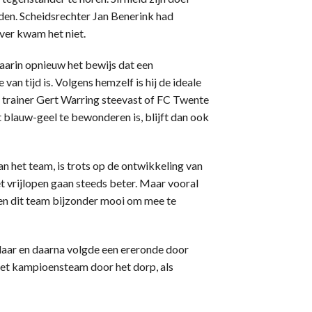
nden. Scheidsrechter Jan Benerink had
ver kwam het niet.
aarin opnieuw het bewijs dat een
an tijd is. Volgens hemzelf is hij de ideale
j trainer Gert Warring steevast of FC Twente
t blauw-geel te bewonderen is, blijft dan ook
an het team, is trots op de ontwikkeling van
et vrijlopen gaan steeds beter. Maar vooral
aken dit team bijzonder mooi om mee te
klaar en daarna volgde een ereronde door
et kampioensteam door het dorp, als