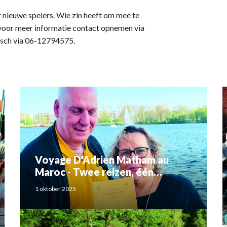
nieuwe spelers. Wie zin heeft om mee te
n voor meer informatie contact opnemen via
isch via 06-12794575.
Voyage D'Adrien Matham au
Maroc - Twee reizen, één
verhaal: Adriaan Matham en
1 oktober 2025
Rahma el Mouden