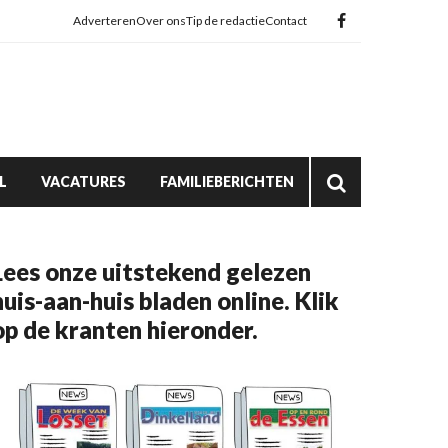
Adverteren
Over ons
Tip de redactie
Contact
L
VACATURES
FAMILIEBERICHTEN
Lees onze uitstekend gelezen
huis-aan-huis bladen online. Klik
op de kranten hieronder.