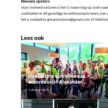
Nieuwe spelers
Voor komend seizoen is het G-team nog op zoek naar 
voetballen in dit gezellige en enthousiaste team, ka
het e-mailadres gteamreutum@gmail.com of telefon
Lees ook
Het laatste optreden van
accordeonist Alexander
Schoemaker
3 oktober 2025