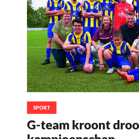
SPORT
G-team kroont dro
kampioenschap